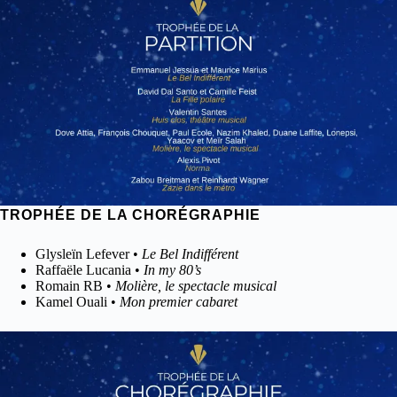
TROPHÉE DE LA CHORÉGRAPHIE
Glysleïn Lefever •
Le Bel Indifférent
Raffaële Lucania •
In my 80’s
Romain RB •
Molière, le spectacle musical
Kamel Ouali •
Mon premier cabaret