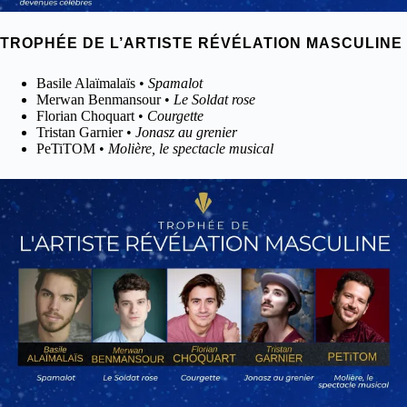
TROPHÉE DE L’ARTISTE RÉVÉLATION MASCULINE
Basile Alaïmalaïs •
Spamalot
Merwan Benmansour •
Le Soldat rose
Florian Choquart •
Courgette
Tristan Garnier •
Jonasz au grenier
PeTiTOM •
Molière, le spectacle musical